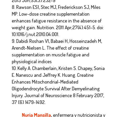
2013 Jun;53(3):232-9
Rawson ES1, Stec MJ, Frederickson SJ, Miles
MP. Low-dose creatine supplementation
enhances fatigue resistance in the absence of
weight gain. Nutrition. 2011 Apr;27(4):451-5. doi:
10.1016/j.nut.2010.04.001.
Dabidi Roshan V1, Babaei H, Hosseinzadeh M,
Arendt-Nielsen L. The effect of creatine
supplementation on muscle fatigue and
physiological indices
Kelly A. Chamberlain, Kristen S. Chapey, Sonia
E. Nanescu and Jeffrey K. Huang. Creatine
Enhances Mitochondrial-Mediated
Oligodendrocyte Survival After Demyelinating
Injury. Journal of Neuroscience 8 February 2017,
37 (6) 1479-1492.
Nuria Mansilla
,
enfermera y nutricionista y