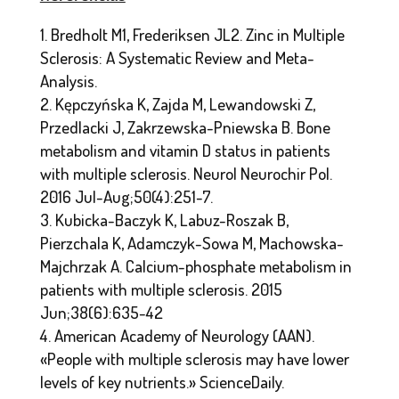
Bredholt M1, Frederiksen JL2. Zinc in Multiple
Sclerosis: A Systematic Review and Meta-
Analysis.
Kępczyńska K, Zajda M, Lewandowski Z,
Przedlacki J, Zakrzewska-Pniewska B. Bone
metabolism and vitamin D status in patients
with multiple sclerosis. Neurol Neurochir Pol.
2016 Jul-Aug;50(4):251-7.
Kubicka-Baczyk K, Labuz-Roszak B,
Pierzchala K, Adamczyk-Sowa M, Machowska-
Majchrzak A. Calcium-phosphate metabolism in
patients with multiple sclerosis. 2015
Jun;38(6):635-42
American Academy of Neurology (AAN).
«People with multiple sclerosis may have lower
levels of key nutrients.» ScienceDaily.