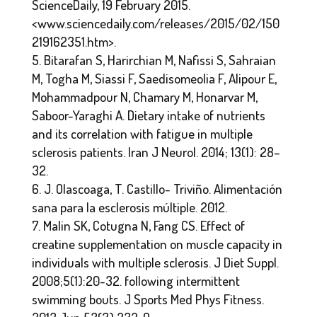
ScienceDaily, 19 February 2015.
<www.sciencedaily.com/releases/2015/02/150
219162351.htm>.
Bitarafan S, Harirchian M, Nafissi S, Sahraian
M, Togha M, Siassi F, Saedisomeolia F, Alipour E,
Mohammadpour N, Chamary M, Honarvar M,
Saboor-Yaraghi A. Dietary intake of nutrients
and its correlation with fatigue in multiple
sclerosis patients. Iran J Neurol. 2014; 13(1): 28–
32.
J. Olascoaga, T. Castillo- Triviño. Alimentación
sana para la esclerosis múltiple. 2012.
Malin SK, Cotugna N, Fang CS. Effect of
creatine supplementation on muscle capacity in
individuals with multiple sclerosis. J Diet Suppl.
2008;5(1):20-32. following intermittent
swimming bouts. J Sports Med Phys Fitness.