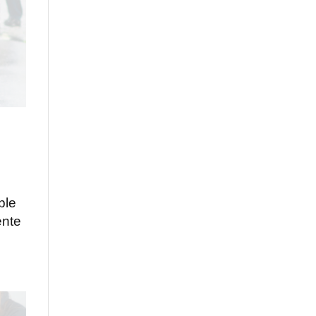
ple
ente