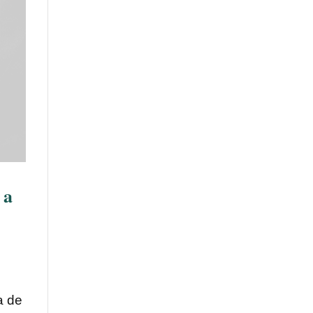
 a
a de