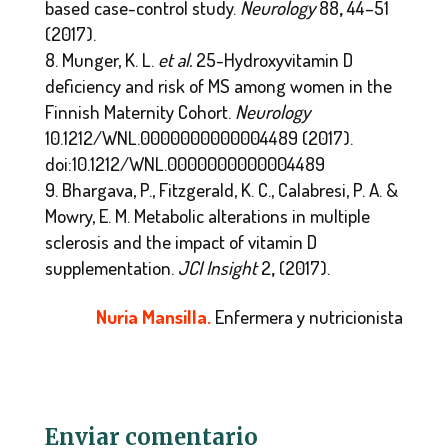
based case-control study.
Neurology
88
,
44–51
(2017).
Munger, K. L.
et al.
25-Hydroxyvitamin D
deficiency and risk of MS among women in the
Finnish Maternity Cohort.
Neurology
10.1212/WNL.0000000000004489 (2017).
doi:10.1212/WNL.0000000000004489
Bhargava, P., Fitzgerald, K. C., Calabresi, P. A. &
Mowry, E. M. Metabolic alterations in multiple
sclerosis and the impact of vitamin D
supplementation.
JCI Insight
2
,
(2017).
Nuria Mansilla.
Enfermera y nutricionista
Enviar comentario