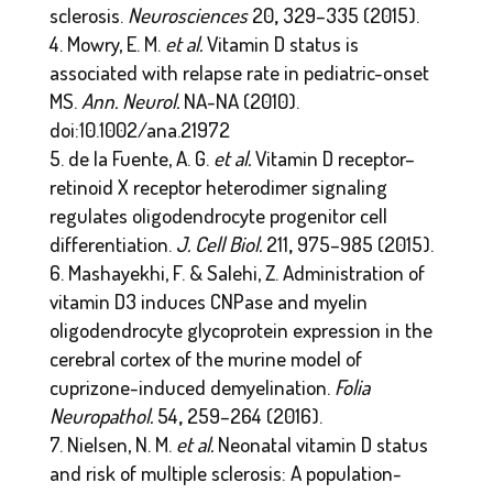
sclerosis.
Neurosciences
20
,
329–335 (2015).
Mowry, E. M.
et al.
Vitamin D status is
associated with relapse rate in pediatric-onset
MS.
Ann. Neurol.
NA-NA (2010).
doi:10.1002/ana.21972
de la Fuente, A. G.
et al.
Vitamin D receptor–
retinoid X receptor heterodimer signaling
regulates oligodendrocyte progenitor cell
differentiation.
J. Cell Biol.
211
,
975–985 (2015).
Mashayekhi, F. & Salehi, Z. Administration of
vitamin D3 induces CNPase and myelin
oligodendrocyte glycoprotein expression in the
cerebral cortex of the murine model of
cuprizone-induced demyelination.
Folia
Neuropathol.
54
,
259–264 (2016).
Nielsen, N. M.
et al.
Neonatal vitamin D status
and risk of multiple sclerosis: A population-