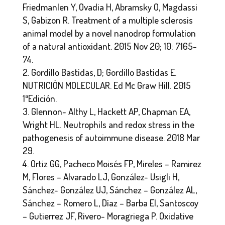
Friedmanlen Y, Ovadia H, Abramsky O, Magdassi
S, Gabizon R. Treatment of a multiple sclerosis
animal model by a novel nanodrop formulation
of a natural antioxidant. 2015 Nov 20; 10: 7165-
74.
Gordillo Bastidas, D; Gordillo Bastidas E.
NUTRICIÓN MOLECULAR. Ed Mc Graw Hill. 2015
1ªEdición.
Glennon- Althy L, Hackett AP, Chapman EA,
Wright HL. Neutrophils and redox stress in the
pathogenesis of autoimmune disease. 2018 Mar
29.
Ortiz GG, Pacheco Moisés FP, Mireles – Ramirez
M, Flores – Alvarado LJ, González- Usigli H,
Sánchez- González UJ, Sánchez – González AL,
Sánchez – Romero L, Díaz – Barba El, Santoscoy
– Gutierrez JF, Rivero- Moragriega P. Oxidative