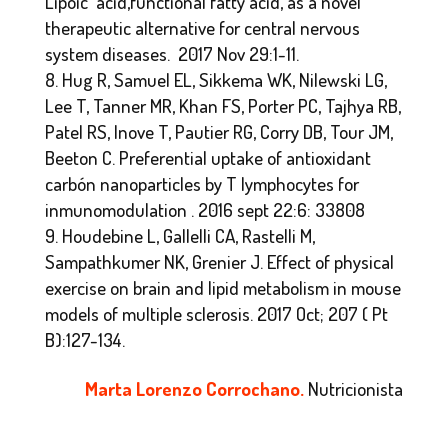
Lipoic acid,functional fatty acid, as a novel
therapeutic alternative for central nervous
system diseases. 2017 Nov 29:1-11.
Hug R, Samuel EL, Sikkema WK, Nilewski LG,
Lee T, Tanner MR, Khan FS, Porter PC, Tajhya RB,
Patel RS, Inove T, Pautier RG, Corry DB, Tour JM,
Beeton C. Preferential uptake of antioxidant
carbón nanoparticles by T lymphocytes for
inmunomodulation . 2016 sept 22:6: 33808
Houdebine L, Gallelli CA, Rastelli M,
Sampathkumer NK, Grenier J. Effect of physical
exercise on brain and lipid metabolism in mouse
models of multiple sclerosis. 2017 Oct; 207 ( Pt
B):127-134.
Marta Lorenzo Corrochano.
Nutricionista