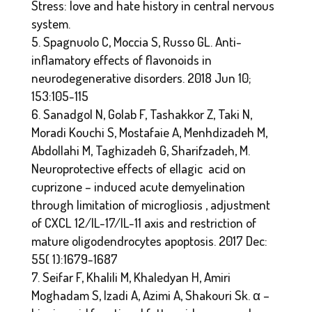
Stress: love and hate history in central nervous
system.
Spagnuolo C, Moccia S, Russo GL. Anti-
inflamatory effects of flavonoids in
neurodegenerative disorders. 2018 Jun 10;
153:105-115
Sanadgol N, Golab F, Tashakkor Z, Taki N,
Moradi Kouchi S, Mostafaie A, Menhdizadeh M,
Abdollahi M, Taghizadeh G, Sharifzadeh, M.
Neuroprotective effects of ellagic acid on
cuprizone – induced acute demyelination
through limitation of microgliosis , adjustment
of CXCL 12/IL-17/IL-11 axis and restriction of
mature oligodendrocytes apoptosis. 2017 Dec:
55( 1):1679-1687
Seifar F, Khalili M, Khaledyan H, Amiri
Moghadam S, Izadi A, Azimi A, Shakouri Sk. α –