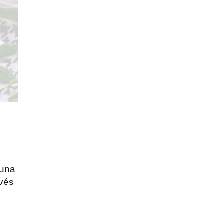
 una
avés